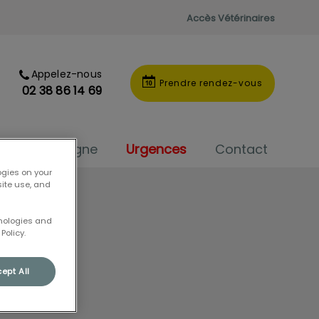
Accès Vétérinaires
Appelez-nous
Prendre rendez-vous
02 38 86 14 69
outique en ligne
Urgences
Contact
ogies on your
site use, and
hnologies and
Policy.
ept All