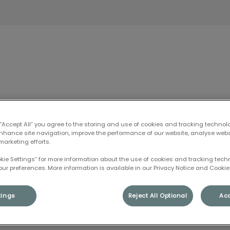
ire Ligeria
Accueil
L'équipe
Services
B
 “Accept All” you agree to the storing and use of cookies and tracking technol
enhance site navigation, improve the performance of our website, analyse web
marketing efforts.
okie Settings” for more information about the use of cookies and tracking tec
our preferences. More information is available in our Privacy Notice and Cookie 
DV Debray
tings
Reject All Optional
Acc