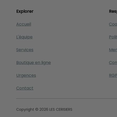
Explorer
Res
Accueil
Coo
L'équipe
Poli
Services
Men
Boutique en ligne
Con
Urgences
RG
Contact
Copyright © 2026 LES CERISIERS