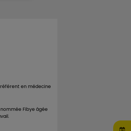
e référent en médecine
 prénommée Fibye âgée
vail.