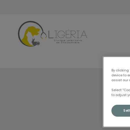
Page d'accueil de Clinique Vétérina
By clicking
device to 
assist our 
Select “Co
to adjust y
Set